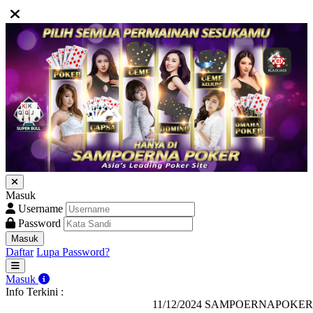
Masuk
Username
Password
Masuk
Daftar
Lupa Password?
Masuk
Info Terkini :
11/12/2024 SAMPOERNAPOKER, situs 