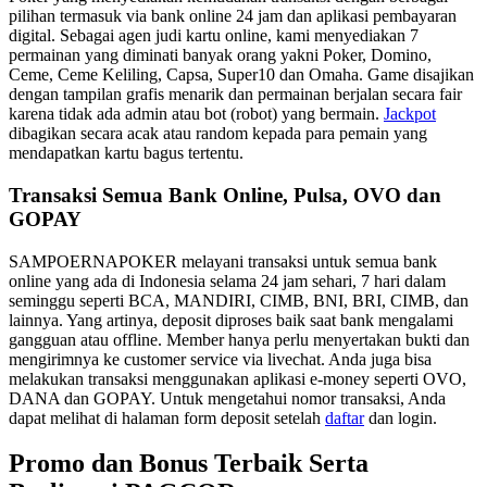
pilihan termasuk via bank online 24 jam dan aplikasi pembayaran
digital. Sebagai agen judi kartu online, kami menyediakan 7
permainan yang diminati banyak orang yakni Poker, Domino,
Ceme, Ceme Keliling, Capsa, Super10 dan Omaha. Game disajikan
dengan tampilan grafis menarik dan permainan berjalan secara fair
karena tidak ada admin atau bot (robot) yang bermain.
Jackpot
dibagikan secara acak atau random kepada para pemain yang
mendapatkan kartu bagus tertentu.
Transaksi Semua Bank Online, Pulsa, OVO dan
GOPAY
SAMPOERNAPOKER melayani transaksi untuk semua bank
online yang ada di Indonesia selama 24 jam sehari, 7 hari dalam
seminggu seperti BCA, MANDIRI, CIMB, BNI, BRI, CIMB, dan
lainnya. Yang artinya, deposit diproses baik saat bank mengalami
gangguan atau offline. Member hanya perlu menyertakan bukti dan
mengirimnya ke customer service via livechat. Anda juga bisa
melakukan transaksi menggunakan aplikasi e-money seperti OVO,
DANA dan GOPAY. Untuk mengetahui nomor transaksi, Anda
dapat melihat di halaman form deposit setelah
daftar
dan login.
Promo dan Bonus Terbaik Serta