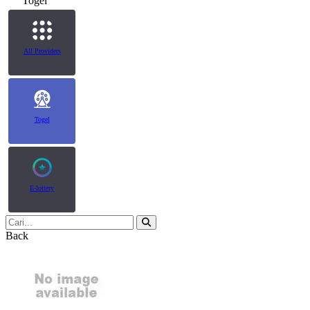
Togel
All Providers
Togel
E-lottery
Back