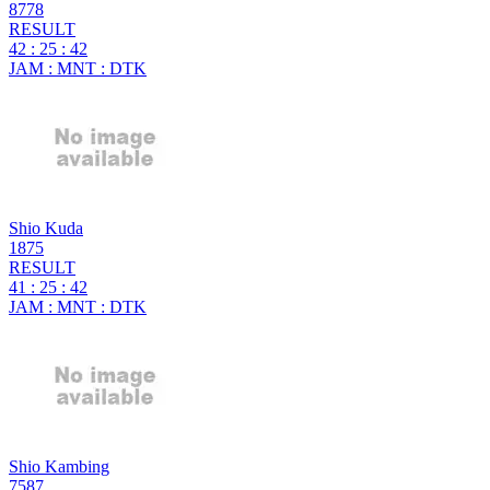
8778
RESULT
42
:
25
:
41
JAM : MNT : DTK
Shio Kuda
1875
RESULT
41
:
25
:
41
JAM : MNT : DTK
Shio Kambing
7587