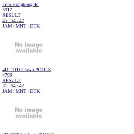
Toto Hongkong 4d
5917
RESULT
45
:
54
:
41
JAM : MNT : DTK
4D TOTO Jowo POOLS
4796
RESULT
31
:
54
:
41
JAM : MNT : DTK