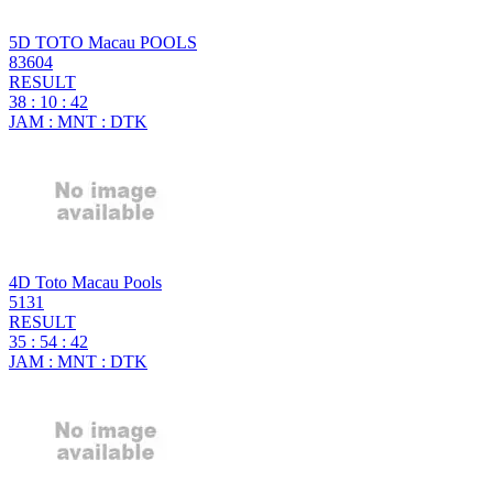
5D TOTO Macau POOLS
83604
RESULT
38
:
10
:
41
JAM : MNT : DTK
4D Toto Macau Pools
5131
RESULT
35
:
54
:
41
JAM : MNT : DTK